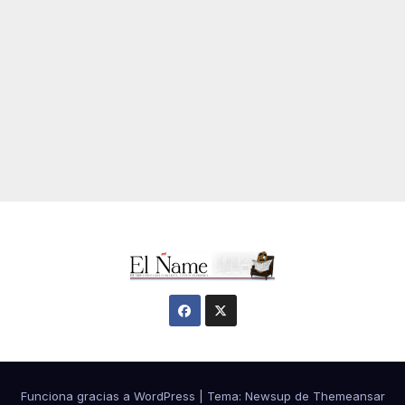
Funciona gracias a WordPress
|
Tema:
Newsup
de
Themeansar