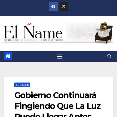
Saltar
al
contenido
LOCALES
Gobierno Continuará
Fingiendo Que La Luz
Puede Llegar Antes