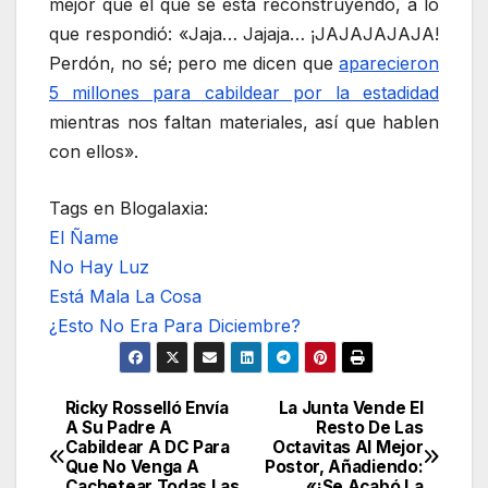
mejor que el que se está reconstruyendo, a lo
que respondió: «Jaja… Jajaja… ¡JAJAJAJAJA!
Perdón, no sé; pero me dicen que
aparecieron
5 millones para cabildear por la estadidad
mientras nos faltan materiales, así que hablen
con ellos».
Tags en Blogalaxia:
El Ñame
No Hay Luz
Está Mala La Cosa
¿Esto No Era Para Diciembre?
Ricky Rosselló Envía
La Junta Vende El
Navegación
A Su Padre A
Resto De Las
Cabildear A DC Para
Octavitas Al Mejor
de
Que No Venga A
Postor, Añadiendo:
Cachetear Todas Las
«¡Se Acabó La