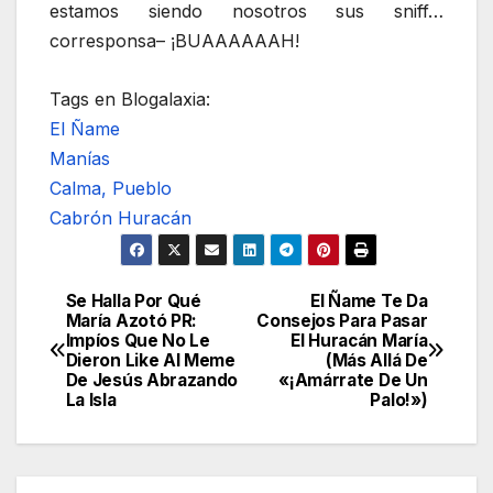
estamos siendo nosotros sus sniff…
corresponsa– ¡BUAAAAAAH!
Tags en Blogalaxia:
El Ñame
Manías
Calma, Pueblo
Cabrón Huracán
Se Halla Por Qué
El Ñame Te Da
Navegación
María Azotó PR:
Consejos Para Pasar
Impíos Que No Le
El Huracán María
de
Dieron Like Al Meme
(Más Allá De
De Jesús Abrazando
«¡Amárrate De Un
entradas
La Isla
Palo!»)