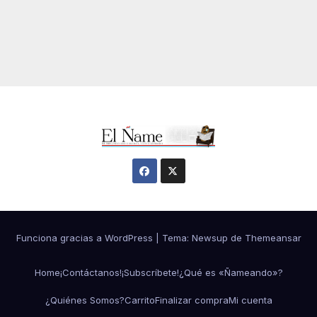
Funciona gracias a WordPress
|
Tema:
Newsup
de
Themeansar
Home
¡Contáctanos!
¡Subscríbete!
¿Qué es «Ñameando»?
¿Quiénes Somos?
Carrito
Finalizar compra
Mi cuenta