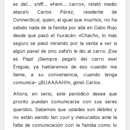
es del… sniff… ehem… carro», relató medio
ataca’o Carlos Pérez, residente de
Connecticut, quien, al igual que muchos, no ha
sabido nada de la familia por allá en Cabo Rojo
desde que pasó el huracán. «Chacho, lo más
seguro se pasó mirando por la venta a ver si
algún panel de zinc zafa’o le dio al carro. ¡Ese
es Papi! ¡Siempre pega’o del carro ese!
Énigüei, ya hablaremos de eso cuando me
llame, a su conveniencia, cuando tenga
comunica– ¡¡BUAAAAH!!», gimió Carlos.
Ahora, en serio, este periódico desea que
pronto puedan comunicarse con sus seres
queridos. Sabemos que ustedes son débiles y
no están siendo tan
cool
y mesurados ante la
falta de comunicación con la familia como lo