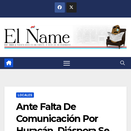
Saltar
al
contenido
LOCALES
Ante Falta De
Comunicación Por
Huracán, Diáspora Se