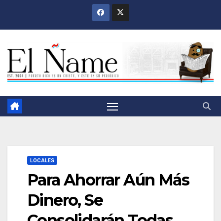
Saltar
al
contenido
LOCALES
Para Ahorrar Aún Más
Dinero, Se
Consolidarán Todas