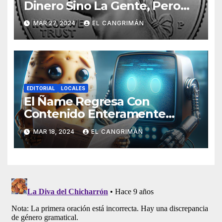
Dinero Sino La Gente, Pero
Pregunta: «¿De Verdad No
MAR 27, 2024
EL CANGRIMÁN
Tendrán Una Pejetita?»
EDITORIAL
LOCALES
El Ñame Regresa Con
Contenido Enteramente
Generado Por Inteligencia
MAR 18, 2024
EL CANGRIMÁN
Artificial