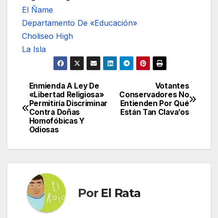
El Ñame
Departamento De «Educación»
Choliseo High
La Isla
Enmienda A Ley De
Votantes
Navegación
«Libertad Religiosa»
Conservadores No
Permitiría Discriminar
Entienden Por Qué
de
Contra Doñas
Están Tan Clava’os
Homofóbicas Y
entradas
Odiosas
Por
El Rata