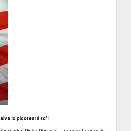
lva lo picoteará to’!
gobernador Ricky Rosselló, «porque te permite