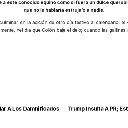
se a este conocido equino como si fuera un dulce querubí
que no le hablaría estruja’o a nadie.
culminar en la adición de otro día festivo al calendario: e
amente, «el día que Colón baje el de’o; cuando las gallinas 
dar A Los Damnificados
Trump Insulta A PR; Es