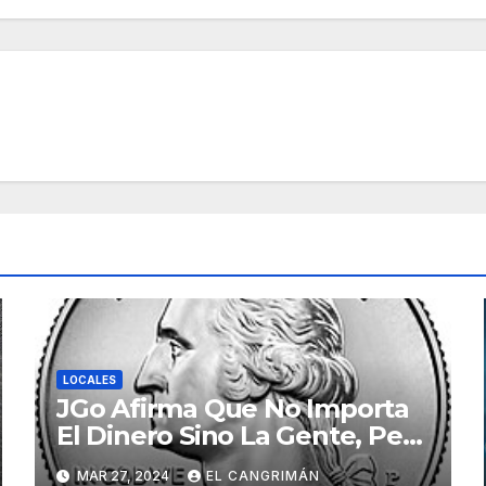
LOCALES
JGo Afirma Que No Importa
El Dinero Sino La Gente, Pero
Pregunta: «¿De Verdad No
MAR 27, 2024
EL CANGRIMÁN