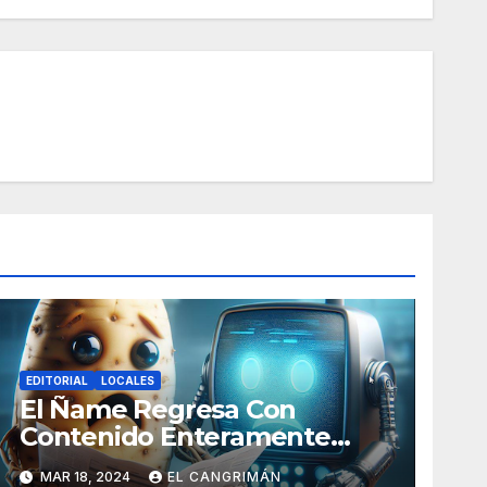
EDITORIAL
LOCALES
El Ñame Regresa Con
Contenido Enteramente
Generado Por Inteligencia
MAR 18, 2024
EL CANGRIMÁN