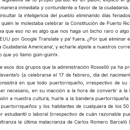
anera inmediata y contundente a favor de la ciudadanía. D
sultar la inteligencia del pueblo eliminando días feriad
¿a quién le molestaba celebrar la Constitución de Puerto R
a que eso no es algo que nos haga un bicho raro o algo as
EEUU por Google Translate y pa’ fuera. ¿Por qué eliminar e
a Ciudadanía Americana’, y echarle alpiste a nuestros correli
lo que yo llamo güin-güin!».
tre esos dos grupos que la administración Rosselló ya ha p
venta’o (a celebrarse el 17 de febrero, día del nacimien
sistirá en que todo puertorriqueño, irrespectivo de su af
r necesario, en su inacción a la hora de convertir a la 
ión a nuestra cultura; huirle a la bandera puertorriqueña 
 puertorriqueños y los habitantes de cualquiera de los 50
 estudiantil o laboral (irrespectivo de cuán razonable pu
ltranza la última malacrianza de Carlos Romero Barceló 