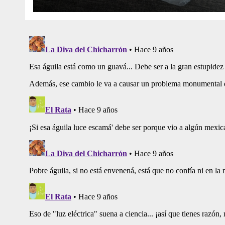
De Curita