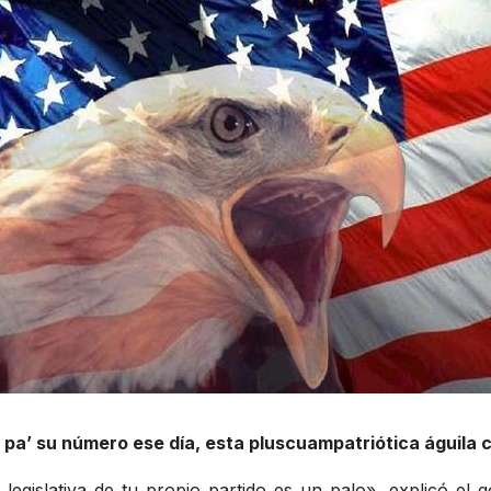
 pa’ su número ese día, esta pluscuampatriótica águila ca
legislativa de tu propio partido es un palo», explicó el 