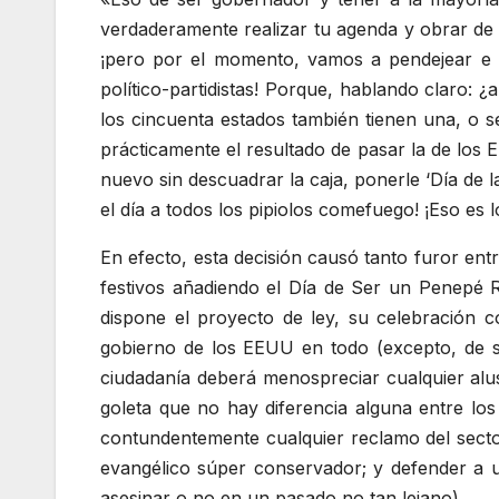
verdaderamente realizar tu agenda y obrar de m
¡pero por el momento, vamos a pendejear e in
político-partidistas! Porque, hablando claro: 
los cincuenta estados también tienen una, o se
prácticamente el resultado de pasar la de los 
nuevo sin descuadrar la caja, ponerle ‘Día de l
el día a todos los pipiolos comefuego! ¡Eso es 
En efecto, esta decisión causó tanto furor en
festivos añadiendo el Día de Ser un Penepé Re
dispone el proyecto de ley, su celebración con
gobierno de los EEUU en todo (excepto, de se
ciudadanía deberá menospreciar cualquier alus
goleta que no hay diferencia alguna entre los
contundentemente cualquier reclamo del sector
evangélico súper conservador; y defender a u
asesinar o no en un pasado no tan lejano).