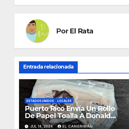
entradas
Por
El Rata
Entrada relacionada
ESTADOS UNIDOS
LOCALES
Puerto Rico Envía Un Rollo
De Papel Toalla A Donald
Trump Pa’ Que Use Las Hojas
JUL 14, 2024
EL CANGRIMÁN