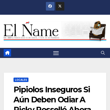
Saltar
al
contenido
LOCALES
Pipiolos Inseguros Si
Aún Deben Odiar A
Ricky Rosselló Ahora