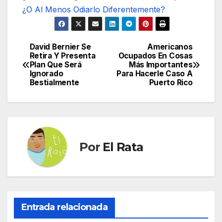
¿O Al Menos Odiarlo Diferentemente?
David Bernier Se
Americanos
Navegación
Retira Y Presenta
Ocupados En Cosas
Plan Que Será
Más Importantes
de
Ignorado
Para Hacerle Caso A
Bestialmente
Puerto Rico
entradas
Por
El Rata
Entrada relacionada