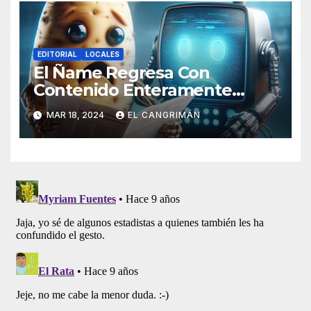
EDITORIAL
LOCALES
El Ñame Regresa Con
Contenido Enteramente
Generado Por Inteligencia
MAR 18, 2024
EL CANGRIMÁN
Artificial