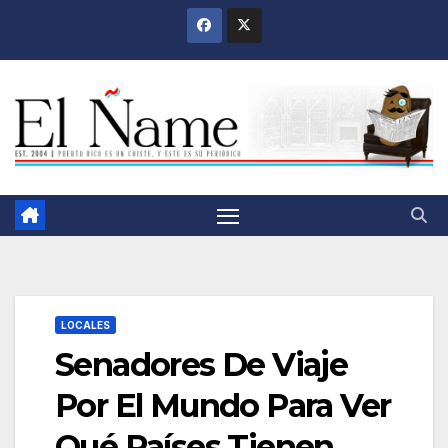
Saltar
al
contenido
LOCALES
Senadores De Viaje
Por El Mundo Para Ver
Qué Países Tienen