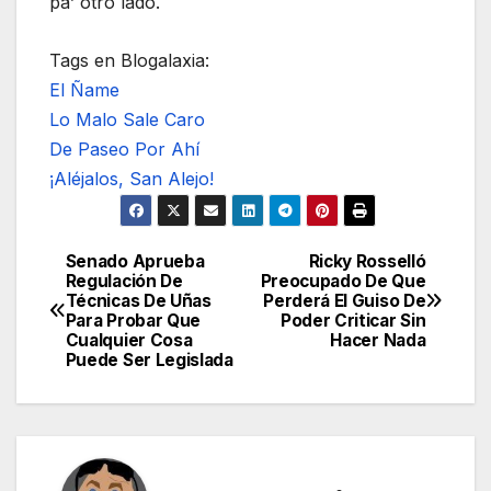
pa’ otro lado.
Tags en Blogalaxia:
El Ñame
Lo Malo Sale Caro
De Paseo Por Ahí
¡Aléjalos, San Alejo!
Senado Aprueba
Ricky Rosselló
Navegación
Regulación De
Preocupado De Que
Técnicas De Uñas
Perderá El Guiso De
de
Para Probar Que
Poder Criticar Sin
Cualquier Cosa
Hacer Nada
entradas
Puede Ser Legislada