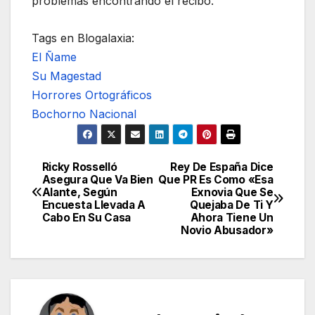
problemas encontrando el recibo.
Tags en Blogalaxia:
El Ñame
Su Magestad
Horrores Ortográficos
Bochorno Nacional
Ricky Rosselló
Rey De España Dice
Navegación
Asegura Que Va Bien
Que PR Es Como «Esa
Alante, Según
Exnovia Que Se
de
Encuesta Llevada A
Quejaba De Ti Y
Cabo En Su Casa
Ahora Tiene Un
entradas
Novio Abusador»