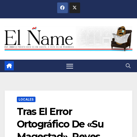
Saltar
al
contenido
LOCALES
Tras El Error
Ortográfico De «Su
Magestad», Reyes