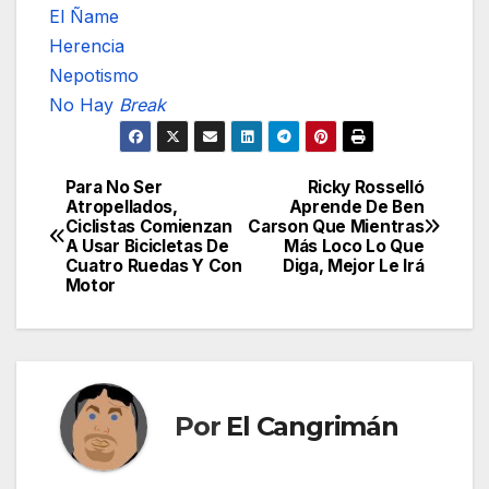
El Ñame
Herencia
Nepotismo
No Hay
Break
Para No Ser
Ricky Rosselló
Navegación
Atropellados,
Aprende De Ben
Ciclistas Comienzan
Carson Que Mientras
de
A Usar Bicicletas De
Más Loco Lo Que
Cuatro Ruedas Y Con
Diga, Mejor Le Irá
entradas
Motor
Por
El Cangrimán