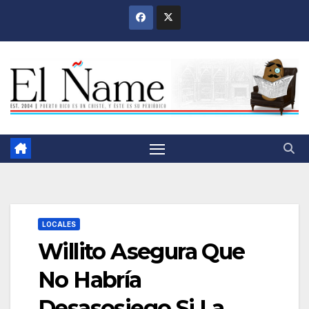
Saltar
al
contenido
LOCALES
Willito Asegura Que
No Habría
Desasosiego Si La