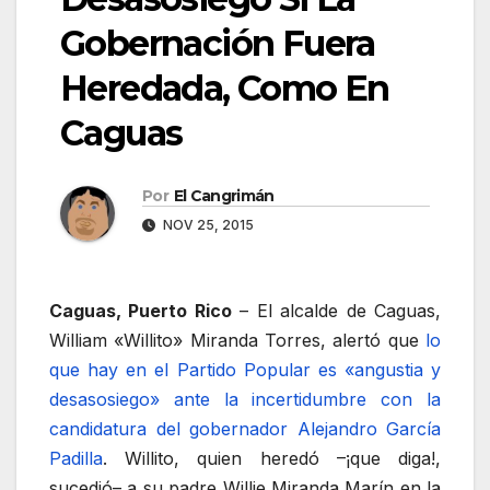
Gobernación Fuera
Heredada, Como En
Caguas
Por
El Cangrimán
NOV 25, 2015
Caguas, Puerto Rico
– El alcalde de Caguas,
William «Willito» Miranda Torres, alertó que
lo
que hay en el Partido Popular es «angustia y
desasosiego» ante la incertidumbre con la
candidatura del gobernador Alejandro García
Padilla
. Willito, quien heredó –¡que diga!,
sucedió– a su padre Willie Miranda Marín en la