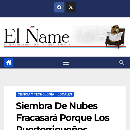
Saltar
al
contenido
CIENCIA Y TECNOLOGÍA
LOCALES
Siembra De Nubes
Fracasará Porque Los
Puertorriqueños