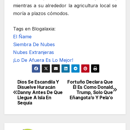
mientras a su alrededor la agricultura local se
moría a plazos cómodos.
Tags en Blogalaxia:
El Ñame
Siembra De Nubes
Nubes Extranjeras
¡Lo De Afuera Es Lo Mejor!
Dios Se Escandila Y
Fortuño Declara Que
Navegación
Disuelve Huracán
Él Es Como Donald
Danny Antes De Que
Trump, Solo Que
de
Llegue A Isla En
Eñangota’o Y Pela’o
Sequía
entradas