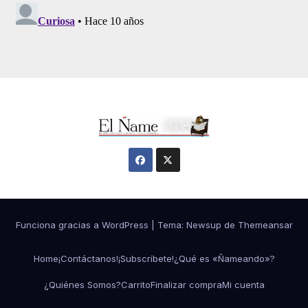
Funciona gracias a WordPress
|
Tema:
Newsup
de
Themeansar
Home
¡Contáctanos!
¡Subscríbete!
¿Qué es «Ñameando»?
¿Quiénes Somos?
Carrito
Finalizar compra
Mi cuenta