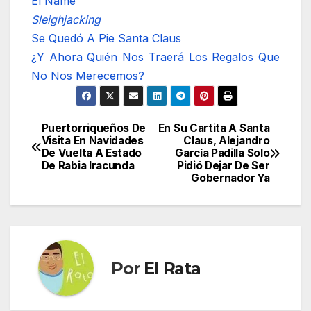
El Ñame
Sleighjacking
Se Quedó A Pie Santa Claus
¿Y Ahora Quién Nos Traerá Los Regalos Que
No Nos Merecemos?
Puertorriqueños De
En Su Cartita A Santa
Navegación
Visita En Navidades
Claus, Alejandro
De Vuelta A Estado
García Padilla Solo
de
De Rabia Iracunda
Pidió Dejar De Ser
Gobernador Ya
entradas
Por
El Rata