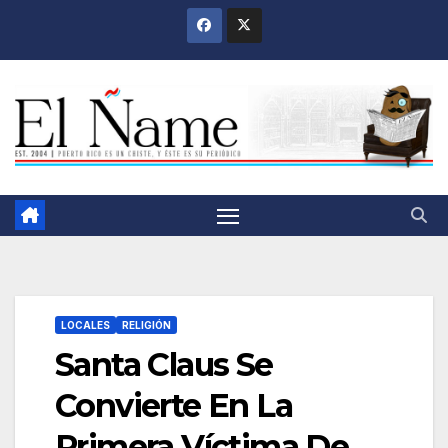
Saltar
al
contenido
LOCALES
RELIGIÓN
Santa Claus Se
Convierte En La
Primera Víctima De