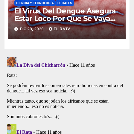
CIENCIA Y TECNOLOGÍA
LOCALES
El Virus Del Dengue Asegura
Estar Loco Por Que Se Vaya
Su Primo Vividor, El COVID-19
DIC 28, 2020
EL RATA