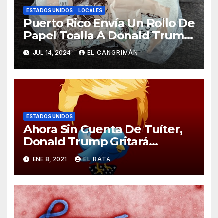
ESTADOS UNIDOS
LOCALES
Puerto Rico Envía Un Rollo De
Papel Toalla A Donald Trump
Pa’ Que Use Las Hojas De
JUL 14, 2024
EL CANGRIMÁN
Curita
ESTADOS UNIDOS
Ahora Sin Cuenta De Tuíter,
Donald Trump Gritará
Barrabasadas Desde Una
ENE 8, 2021
EL RATA
Tumbacocos