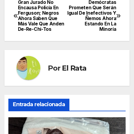
Gran Jurado No
Demócratas
Navegación
Encausa Policía En
Prometen Que Serán
Ferguson; Negros
Igual De Inefectivos Y
de
Ahora Saben Que
Ñemos Ahora
Más Vale Que Anden
Estando En La
entradas
De-Re-Chi-Tos
Minoría
Por
El Rata
Entrada relacionada