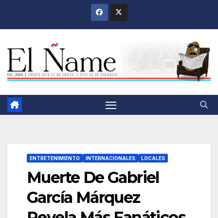
Saltar
al
contenido
ENTRETENIMIENTO
INTERNACIONALES
LOCALES
Muerte De Gabriel
García Márquez
Revela Más Fanáticos