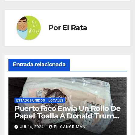
Por
El Rata
Entrada relacionada
ESTADOS UNIDOS
LOCALES
Puerto Rico Envía Un Rollo De
Papel Toalla A Donald Trump
Pa’ Que Use Las Hojas De
JUL 14, 2024
EL CANGRIMÁN
Curita