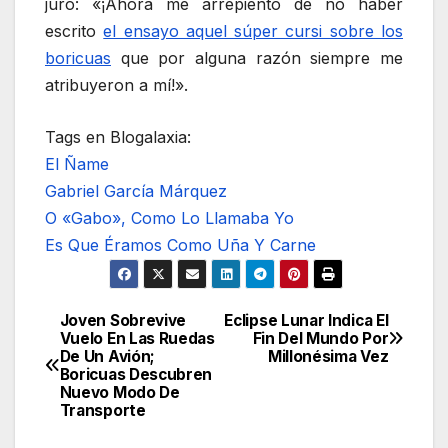
juró: «¡Ahora me arrepiento de no haber
escrito
el ensayo aquel súper cursi sobre los
boricuas
que por alguna razón siempre me
atribuyeron a mí!».
Tags en Blogalaxia:
El Ñame
Gabriel García Márquez
O «Gabo», Como Lo Llamaba Yo
Es Que Éramos Como Uña Y Carne
Joven Sobrevive
Eclipse Lunar Indica El
Navegación
Vuelo En Las Ruedas
Fin Del Mundo Por
De Un Avión;
Millonésima Vez
de
Boricuas Descubren
Nuevo Modo De
entradas
Transporte