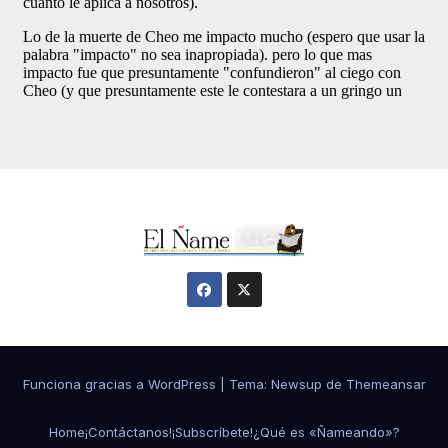
Funciona gracias a WordPress
|
Tema:
Newsup
de
Themeansar
Home
¡Contáctanos!
¡Subscríbete!
¿Qué es «Ñameando»?