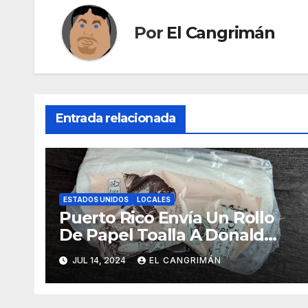
Por
El Cangrimán
Entrada relacionada
ESTADOS UNIDOS
LOCALES
Puerto Rico Envía Un Rollo
De Papel Toalla A Donald
Trump Pa’ Que Use Las Hojas
JUL 14, 2024
EL CANGRIMÁN
De Curita