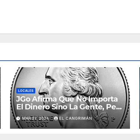
LOCALES
JGo Afirma Que No Importa
El Dinero Sino La Gente, Pero
Pregunta: «¿De Verdad No
MAR 27, 2024
EL CANGRIMÁN
Tendrán Una Pejetita?»