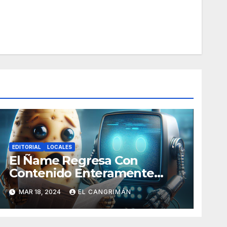
EDITORIAL
LOCALES
El Ñame Regresa Con
Contenido Enteramente
Generado Por Inteligencia
MAR 18, 2024
EL CANGRIMÁN
Artificial