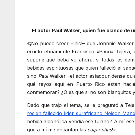
El actor Paul Walker, quien fue blanco de
«¡No puedo creer –¡hic!– que Johnnie Walker
eructó ebriamente Francisco «Paco» Tejera, u
supone que beba yo ahora, si todas las demá
bebidas espirituosas que quien falleció el sá
sino
Paul
Walker –el actor estadounidense quie
qué rayos aquí en Puerto Rico están hacié
conmemorar? ¿O es que si no son blanquitos y 
Dado que trajo el tema, se le preguntó a Tej
recién fallecido líder surafricano Nelson Mand
bebida alcohólica vendía ese fulano? A mí ese
que a mí me encantan las
caipirinhas
!».