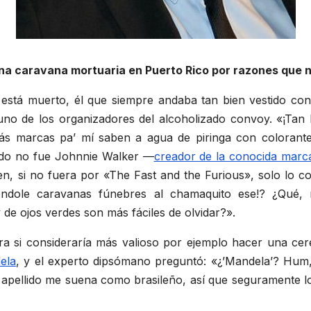
 una caravana mortuaria en Puerto Rico por razones que
 está muerto, él que siempre andaba tan bien vestido co
no de los organizadores del alcoholizado convoy. «¡Tan b
s marcas pa’ mí saben a agua de piringa con colorante
bado no fue Johnnie Walker —
creador de la conocida marc
n, si no fuera por «The Fast and the Furious», solo lo co
ndole caravanas fúnebres al chamaquito ese!? ¿Qué, 
de ojos verdes son más fáciles de olvidar?».
era si consideraría más valioso por ejemplo hacer una c
ela
, y el experto dipsómano preguntó: «¿’Mandela’? Hum,
 apellido me suena como brasileño, así que seguramente lo