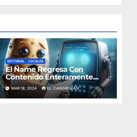
EDITORIAL
LOCALES
El Ñame Regresa Con
Contenido Enteramente
Generado Por Inteligencia
MAR 18, 2024
EL CANGRIMÁN
Artificial