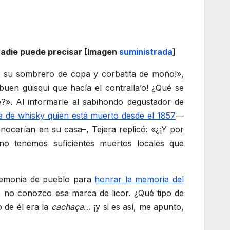
 nadie puede precisar [Imagen
suministrada
]
n su sombrero de copa y corbatita de moño!»,
uen güisqui que hacía el contralla’o! ¿Qué se
?». Al informarle al sabihondo degustador de
a de whisky quien está muerto desde el 1857
—
nocerían en su casa–, Tejera replicó: «¿¡Y por
no tenemos suficientes muertos locales que
eremonia de pueblo para
honrar la memoria del
 no conozco esa marca de licor. ¿Qué tipo de
 de él era la
cachaça
… ¡y si es así, me apunto,