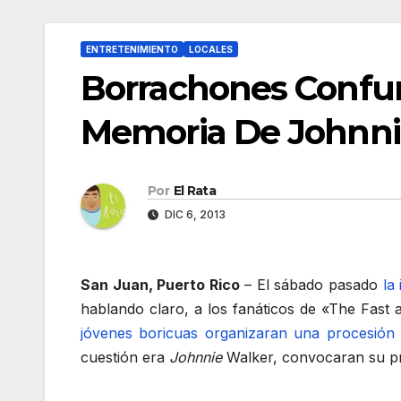
ENTRETENIMIENTO
LOCALES
Borrachones Confun
Memoria De Johnni
Por
El Rata
DIC 6, 2013
San Juan, Puerto Rico
– El sábado pasado
la
hablando claro, a los fanáticos de «The Fast 
jóvenes boricuas organizaran una procesión
cuestión era
Johnnie
Walker, convocaran su pr