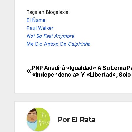
Tags en Blogalaxia:
El Ñame
Paul Walker
Not So Fast Anymore
Me Dio Antojo De
Caipirinha
PNP Añadirá «Igualdad» A Su Lema Pa
Navegación
«Independencia» Y «Libertad», Solo
de
entradas
Por
El Rata