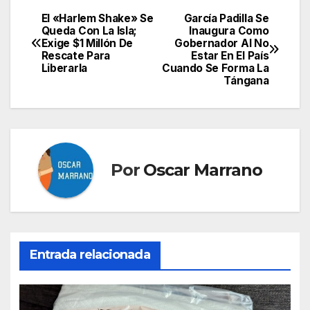
El «Harlem Shake» Se
García Padilla Se
Navegación
Queda Con La Isla;
Inaugura Como
Exige $1 Millón De
Gobernador Al No
de
Rescate Para
Estar En El País
Liberarla
Cuando Se Forma La
entradas
Tángana
Por
Oscar Marrano
Entrada relacionada