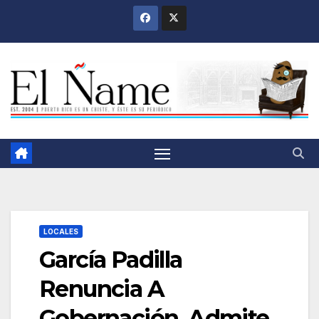
Saltar
al
contenido
LOCALES
García Padilla
Renuncia A
Gobernación, Admite