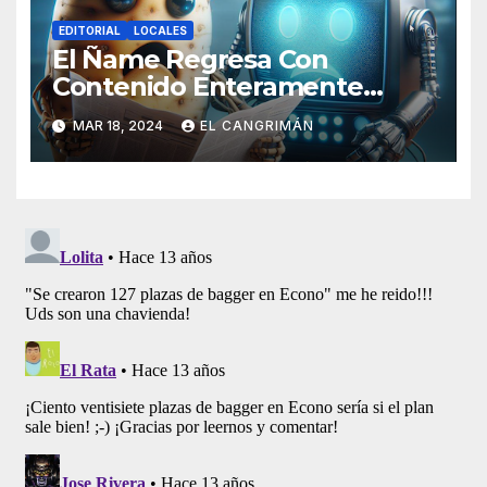
EDITORIAL
LOCALES
El Ñame Regresa Con
Contenido Enteramente
Generado Por Inteligencia
MAR 18, 2024
EL CANGRIMÁN
Artificial