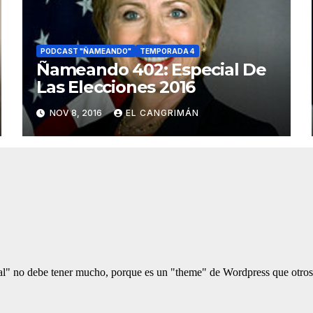
PODCAST "ÑAMEANDO"
TEMPORADA 4
Ñameando 402: Especial De
Las Elecciones 2016
NOV 8, 2016
EL CANGRIMÁN