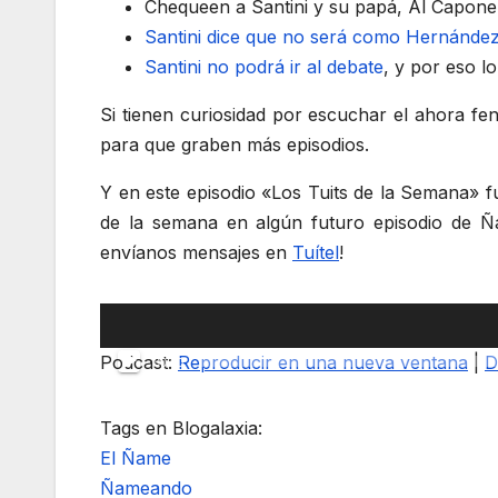
Chequeen a Santini y su papá, Al Capon
Santini dice que no será como Hernández
Santini no podrá ir al debate
, y por eso l
Si tienen curiosidad por escuchar el ahora fe
para que graben más episodios.
Y en este episodio «Los Tuits de la Semana» 
de la semana en algún futuro episodio de Ñ
envíanos mensajes en
Tuítel
!
Reproductor
de
Podcast:
Reproducir en una nueva ventana
|
D
00:00
audio
Tags en Blogalaxia:
El Ñame
Ñameando