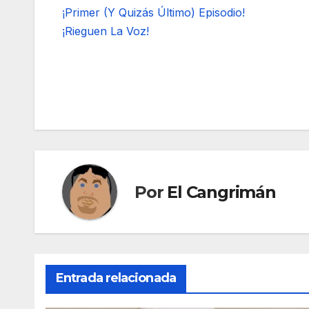
¡Primer (Y Quizás Último) Episodio!
¡Rieguen La Voz!
Navegación
de
entradas
Por
El Cangrimán
Entrada relacionada