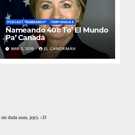
PODCAST "ÑAMEANDO"
TEMPORADA 4
Ñameando 401: To’ El Mundo
Pa’ Canadá
MAR 3, 2016
EL CANGRIMÁN