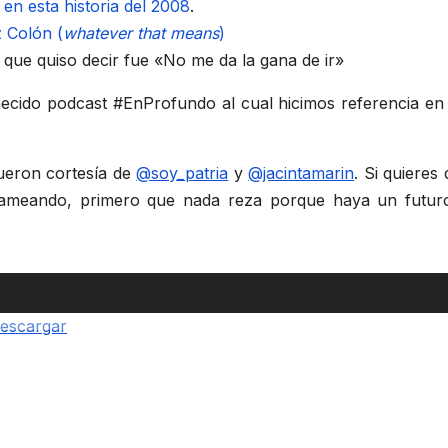
e
en esta historia del 2008
.
 Colón (
whatever that means
)
o que quiso decir fue «No me da la gana de ir»
necido podcast #EnProfundo al cual hicimos referencia en
fueron cortesía de
@soy_patria
y
@jacintamarin
. Si quieres
ameando, primero que nada reza porque haya un futuro
escargar