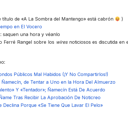
e título de «A La Sombra del Mantengo» está cabrón
)
 tiempo en El Vocero
o: saquen una hora y véanlo
po Ferré Rangel sobre los
wires
noticiosos es discutida en 
eo:
ndos Públicos Mal Habidos (¡Y No Compartirlos!)
, Ñamecín, de Tentar a Uno en la Hora Del Almuerzo
lento» Y «Tentador»; Ñamecín Está De Acuerdo
l Ñame Tras Recibir La Aprobación De Noticreo
te Declina Porque «Se Tiene Que Lavar El Pelo»