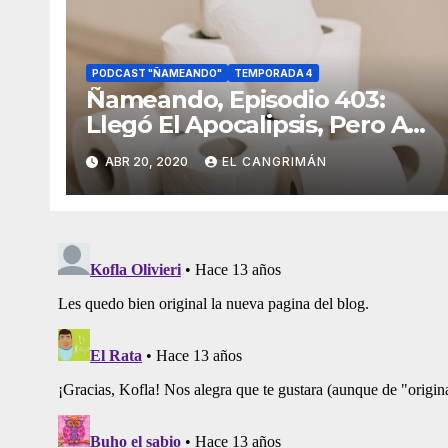
PODCAST "ÑAMEANDO"
TEMPORADA 4
Ñameando, Episodio 403:
Llegó El Apocalipsis, Pero Al
Menos Hay Netflix
ABR 20, 2020
EL CANGRIMÁN