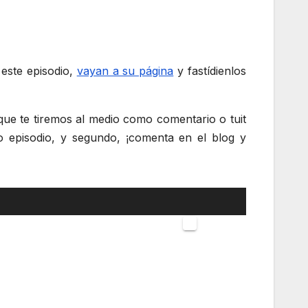
 este episodio,
vayan a su página
y fastídienlos
 que te tiremos al medio como comentario o tuit
 episodio, y segundo, ¡comenta en el blog y
Utiliza
las
00:00
teclas
de
flecha
arriba/abajo
para