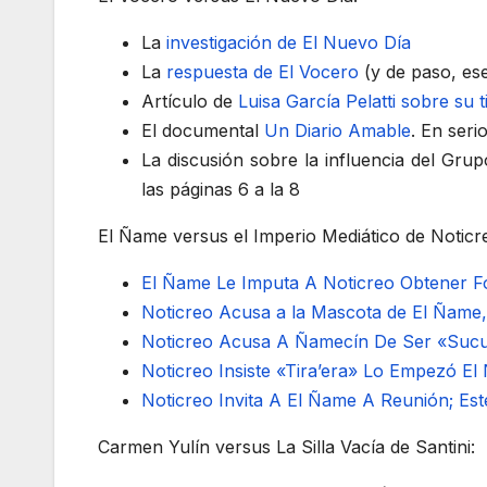
La
investigación de El Nuevo Día
La
respuesta de El Vocero
(y de paso, es
Artículo de
Luisa García Pelatti sobre su
El documental
Un Diario Amable
. En seri
La discusión sobre la influencia del Gru
las páginas 6 a la 8
El Ñame versus el Imperio Mediático de Noticr
El Ñame Le Imputa A Noticreo Obtener Fo
Noticreo Acusa a la Mascota de El Ñame
Noticreo Acusa A Ñamecín De Ser «Sucu
Noticreo Insiste «Tira’era» Lo Empezó E
Noticreo Invita A El Ñame A Reunión; Es
Carmen Yulín versus La Silla Vacía de Santini: