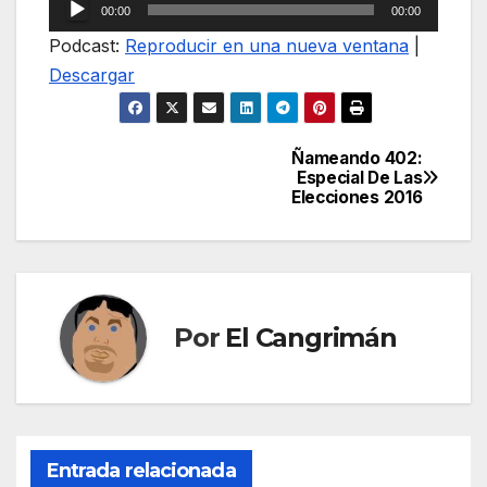
Reproductor
00:00
00:00
de
Podcast:
Reproducir en una nueva ventana
|
audio
Descargar
Ñameando 402:
Navegación
Especial De Las
Elecciones 2016
de
entradas
Por
El Cangrimán
Entrada relacionada