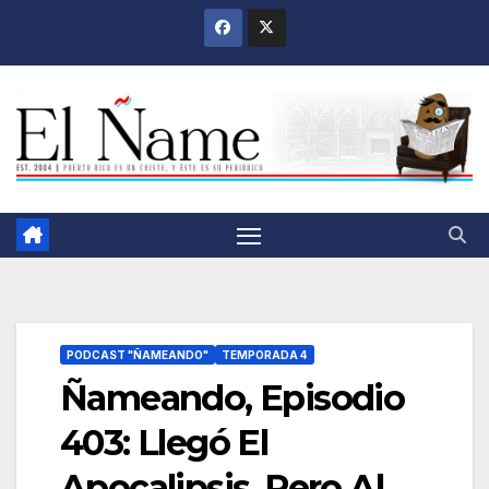
Saltar
al
contenido
PODCAST "ÑAMEANDO"
TEMPORADA 4
Ñameando, Episodio
403: Llegó El
Apocalipsis, Pero Al