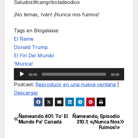
Saludos!#cangriboladeodio»
¡No temas, Iván! ¡Nunca nos fuimos!
Tags en Blogalaxia:
El Ñame
Donald Trump
El Fin Del Mundo
‘Murica!
Reproductor
00:00
00:00
de
Podcast:
Reproducir en una nueva ventana
|
audio
Descargar
Ñameando 401: To’ El
Ñameando, Episodio
Navegación
Mundo Pa’ Canadá
310.1: «¡Nunca Nos
Fuimos!»
de