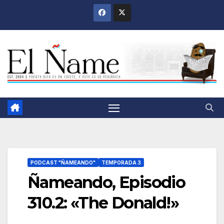
Saltar
al
contenido
PODCAST "ÑAMEANDO"
TEMPORADA 3
Ñameando, Episodio
310.2: «The Donald!»