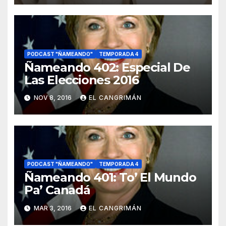
PODCAST "ÑAMEANDO"
TEMPORADA 4
Ñameando 402: Especial De
Las Elecciones 2016
NOV 8, 2016
EL CANGRIMÁN
PODCAST "ÑAMEANDO"
TEMPORADA 4
Ñameando 401: To’ El Mundo
Pa’ Canadá
MAR 3, 2016
EL CANGRIMÁN