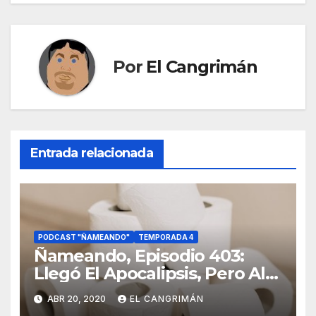
entradas
Por
El Cangrimán
Entrada relacionada
PODCAST "ÑAMEANDO"
TEMPORADA 4
Ñameando, Episodio 403:
Llegó El Apocalipsis, Pero Al
Menos Hay Netflix
ABR 20, 2020
EL CANGRIMÁN