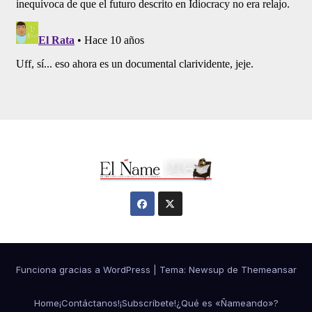
Funciona gracias a WordPress
|
Tema:
Newsup
de
Themeansar
Home
¡Contáctanos!
¡Subscríbete!
¿Qué es «Ñameando»?