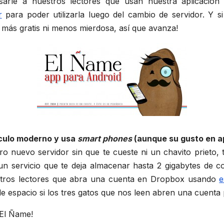
arle a nuestros lectores que usan nuestra aplicació
r
para poder utilizarla luego del cambio de servidor. Y 
 más gratis ni menos mierdosa, así que avanza!
rculo moderno y usa
smart phones
(aunque su gusto en ap
ro nuevo servidor sin que te cueste ni un chavito prieto,
n servicio que te deja almacenar hasta 2 gigabytes de c
estros lectores que abra una cuenta en Dropbox usando
e
de espacio si los tres gatos que nos leen abren una cuenta 
 El Ñame!