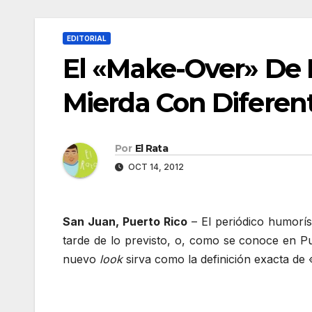
EDITORIAL
El «Make-Over» De 
Mierda Con Diferen
Por
El Rata
OCT 14, 2012
San Juan, Puerto Rico
– El periódico humorí
tarde de lo previsto, o, como se conoce en Pue
nuevo
look
sirva como la definición exacta de 