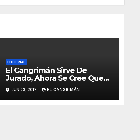
EDITORIAL
El Cangrimán Sirve De
Jurado, Ahora Se Cree Que
Es Todo Un Juez
JUN 23, 2017
EL CANGRIMÁN