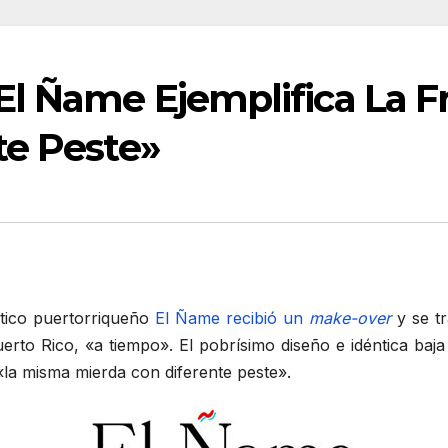
El Ñame Ejemplifica La F
te Peste»
stico puertorriqueño
El Ñame recibió un
make-over
y se t
rto Rico, «a tiempo». El pobrísimo diseño e idéntica baja
«la misma mierda con diferente peste».