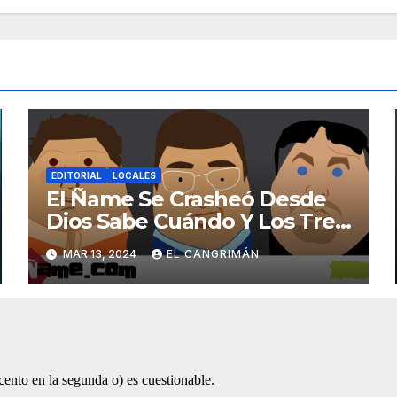
EDITORIAL
LOCALES
El Ñame Se Crasheó Desde
Dios Sabe Cuándo Y Los Tres
Gatos Que Nos Leen No
MAR 13, 2024
EL CANGRIMÁN
Dijeron Na’