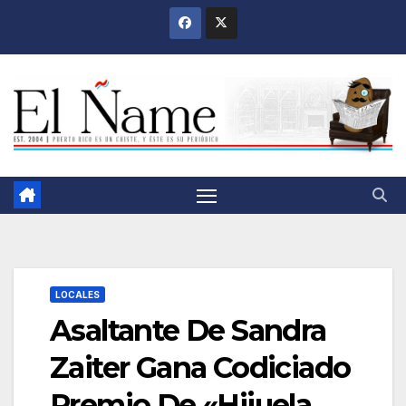
Saltar
al
contenido
LOCALES
Asaltante De Sandra
Zaiter Gana Codiciado
Premio De «Hijuela