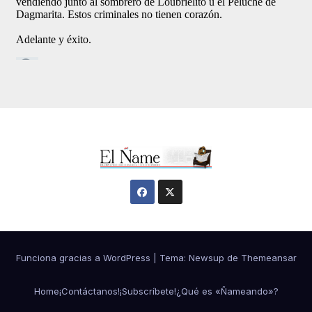
Funciona gracias a WordPress
|
Tema:
Newsup
de
Themeansar
Home
¡Contáctanos!
¡Subscríbete!
¿Qué es «Ñameando»?