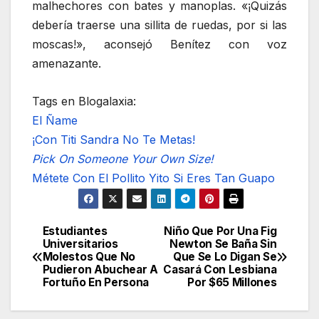
malhechores con bates y manoplas. «¡Quizás
debería traerse una sillita de ruedas, por si las
moscas!», aconsejó Benítez con voz
amenazante.
Tags en Blogalaxia:
El Ñame
¡Con Titi Sandra No Te Metas!
Pick On Someone Your Own Size!
Métete Con El Pollito Yito Si Eres Tan Guapo
Estudiantes
Niño Que Por Una Fig
Navegación
Universitarios
Newton Se Baña Sin
Molestos Que No
Que Se Lo Digan Se
de
Pudieron Abuchear A
Casará Con Lesbiana
Fortuño En Persona
Por $65 Millones
entradas