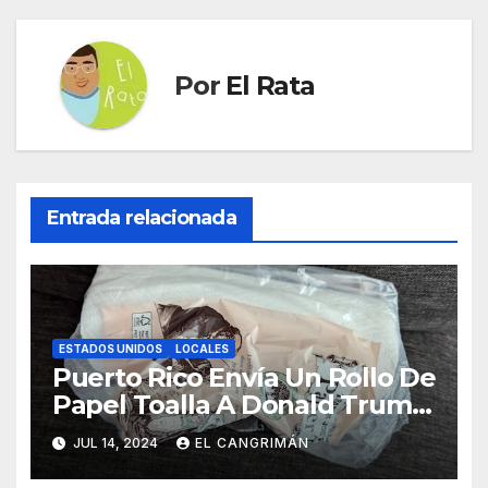
Por
El Rata
Entrada relacionada
ESTADOS UNIDOS
LOCALES
Puerto Rico Envía Un Rollo De
Papel Toalla A Donald Trump
Pa’ Que Use Las Hojas De
JUL 14, 2024
EL CANGRIMÁN
Curita