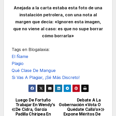
Anejada a la carta estaba esta foto de una
instalación petrolera, con una nota al
margen que decía: «Ignoren esta imagen,
que no viene al caso: es que no supe borrar
cómo borrarla»
Tags en Blogalaxia:
El Ñame
Plagio
Qué Clase De Mangue
Si Vas A Plagiar, ¡Sé Más Discreto!
Luego De Fortuño
Debate A La
Navegación
Trabajar En Wendy’s
Gobernación «Vota O
De Cidra, García
Quédate Calla’o»
de
Padilla Chiripea En
Expone Méritos De