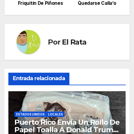
Friquitín De Piñones
Quedarse Calla’o
entradas
Por
El Rata
Entrada relacionada
ESTADOS UNIDOS
LOCALES
Puerto Rico Envía Un Rollo De
Papel Toalla A Donald Trump