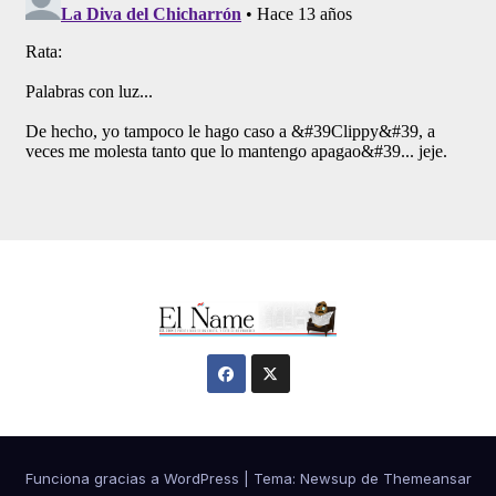
Funciona gracias a WordPress
|
Tema:
Newsup
de
Themeansar