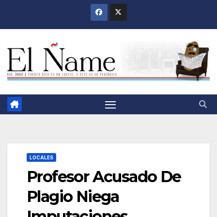
Saltar
al
contenido
LOCALES
Profesor Acusado De
Plagio Niega
Imputaciones