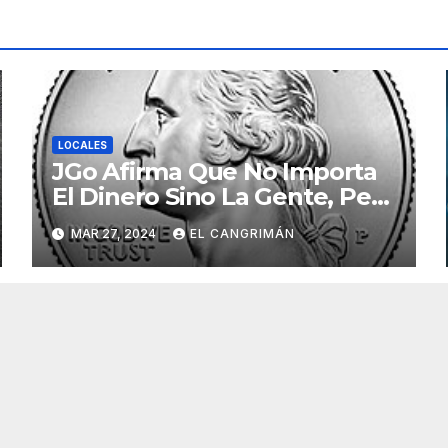
LOCALES
JGo Afirma Que No Importa
El Dinero Sino La Gente, Pero
Pregunta: «¿De Verdad No
MAR 27, 2024
EL CANGRIMÁN
Tendrán Una Pejetita?»