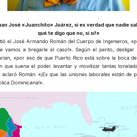
uan José «Juanchito» Juárez, si es verdad que nadie sabe
qué te digo que no, si sí!»
itió el José Armando Román del Cuerpo de Ingenieros, «per
e vamos a bregarle el caso!». Según el perito, desligar 
ían, «por eso de que Puerto Rico está sobre la boca de un
n que suena el poder levantar y movilizar tantas toneladas
 aclaró Román. «¡Es que las uniones laborales están de pi
blica Dominicana!».