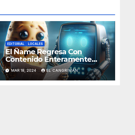
EDITORIAL
LOCALES
El Ñame Regresa Con
Contenido Enteramente
Generado Por Inteligencia
MAR 18, 2024
EL CANGRIMÁN
Artificial