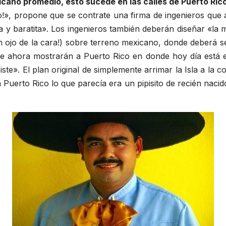
cano promedio, esto sucede en las calles de Puerto Rico
!», propone que se contrate una firma de ingenieros que
a y baratita». Los ingenieros también deberán diseñar «la m
un ojo de la cara!) sobre terreno mexicano, donde deberá 
 ahora mostrarán a Puerto Rico en donde hoy día está el
e». El plan original de simplemente arrimar la Isla a la 
Puerto Rico lo que parecía era un pipisito de recién nacid