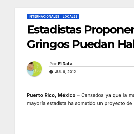
INTERNACIONALES
LOCALES
Estadistas Proponen
Gringos Puedan Hal
Por
El Rata
JUL 6, 2012
Puerto Rico, México
– Cansados ya que la ma
mayoría estadista ha sometido un proyecto de l