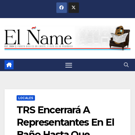
Saltar
al
contenido
LOCALES
TRS Encerrará A
Representantes En El
Baño Hasta Que