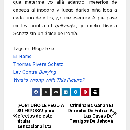
que meterme yo allá adentro, meterlos de
cabeza al inodoro y luego darles piña loca a
cada uno de ellos, ¡yo me aseguraré que pase
mi ley contra el
bullying
!», prometió Rivera
Schatz sin un ápice de ironía.
Tags en Blogalaxia:
El Ñame
Thomas Rivera Schatz
Ley Contra
Bullying
What’s Wrong With This Picture?
¡FORTUÑO LE PEGÓ A
Criminales Ganan El
Navegación
SU ESPOSA! para
Derecho De Entrar A
efectos de este
Las Casas De
de
titular
Testigos De Jehová
sensacionalista