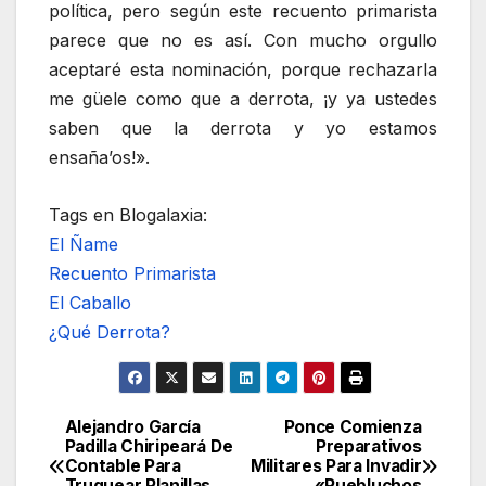
política, pero según este recuento primarista
parece que no es así. Con mucho orgullo
aceptaré esta nominación, porque rechazarla
me güele como que a derrota, ¡y ya ustedes
saben que la derrota y yo estamos
ensaña’os!».
Tags en Blogalaxia:
El Ñame
Recuento Primarista
El Caballo
¿Qué Derrota?
Alejandro García
Ponce Comienza
Navegación
Padilla Chiripeará De
Preparativos
Contable Para
Militares Para Invadir
de
Truquear Planillas
«Puebluchos