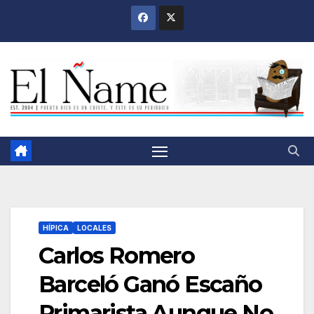
Saltar
al
contenido
HÍPICA
LOCALES
Carlos Romero
Barceló Ganó Escaño
Primarista Aunque No