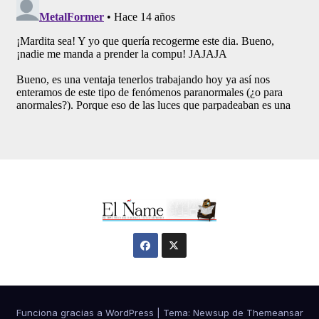
Funciona gracias a WordPress
|
Tema:
Newsup
de
Themeansar