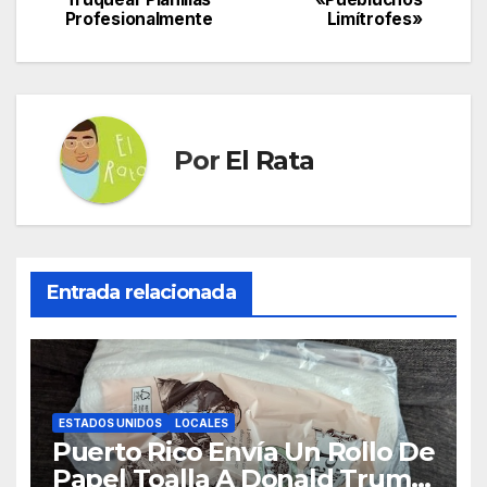
Profesionalmente
Limítrofes»
entradas
Por
El Rata
Entrada relacionada
ESTADOS UNIDOS
LOCALES
Puerto Rico Envía Un Rollo De
Papel Toalla A Donald Trump