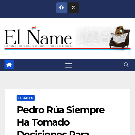
Saltar
al
contenido
LOCALES
Pedro Rúa Siempre
Ha Tomado
Decisiones Para