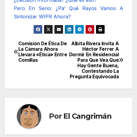
¿Decisión Informada? ¿Qué es eso?
Pero En Serio: ¿Pa’ Qué Rayos Vamos A
Sintonizar WIPR Ahora?
Comisión De Ética De
Albita Rivera Invita A
Navegación
La Cámara Ahora
Héctor Ferrer A
Llevará «Ética» Entre
Dormir En Residencial
de
Comillas
Para Que Vea Que
Hay Gente Buena,
entradas
Contestando La
Pregunta Equivocada
Por
El Cangrimán