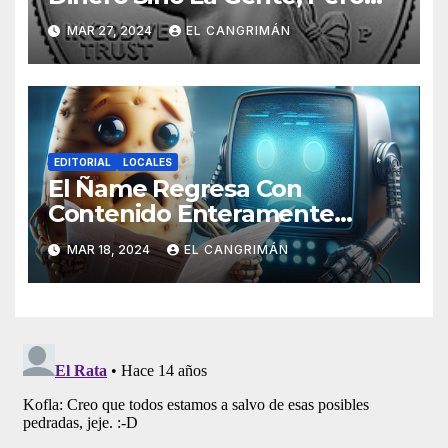
Pregunta: «¿De Verdad No
MAR 27, 2024
EL CANGRIMÁN
Tendrán Una Pejetita?»
EDITORIAL
LOCALES
El Ñame Regresa Con
Contenido Enteramente
Generado Por Inteligencia
MAR 18, 2024
EL CANGRIMÁN
Artificial