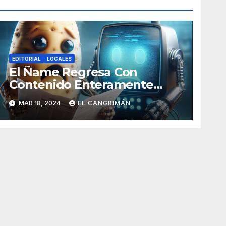
EDITORIAL
LOCALES
El Ñame Regresa Con
Contenido Enteramente
Generado Por Inteligencia
MAR 18, 2024
EL CANGRIMÁN
Artificial