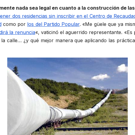
mente nada sea legal en cuanto a la construcción de la
tener dos residencias sin inscribir en el Centro de Recaud
d
como por
los del Partido Popular
. «Me güele que ya mi
irá la renuncia
«, vaticinó el aguerrido representante. «E
a calle… ¿y qué mejor manera que aplicando las prácticas 