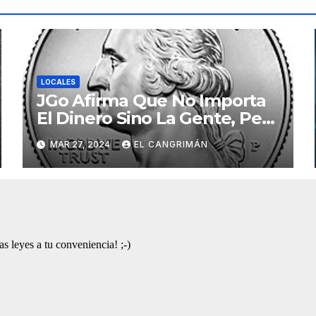
LOCALES
JGo Afirma Que No Importa
El Dinero Sino La Gente, Pero
Pregunta: «¿De Verdad No
MAR 27, 2024
EL CANGRIMÁN
Tendrán Una Pejetita?»