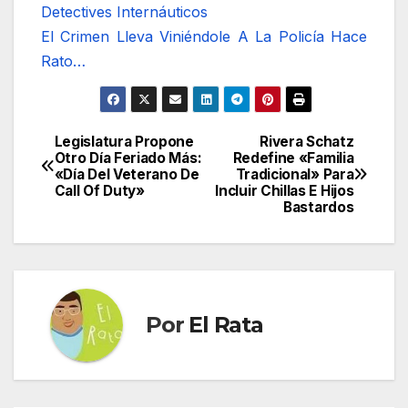
Detectives Internáuticos
El Crimen Lleva Viniéndole A La Policía Hace
Rato…
Legislatura Propone
Rivera Schatz
Navegación
Otro Día Feriado Más:
Redefine «Familia
«Día Del Veterano De
Tradicional» Para
de
Call Of Duty»
Incluir Chillas E Hijos
Bastardos
entradas
Por
El Rata