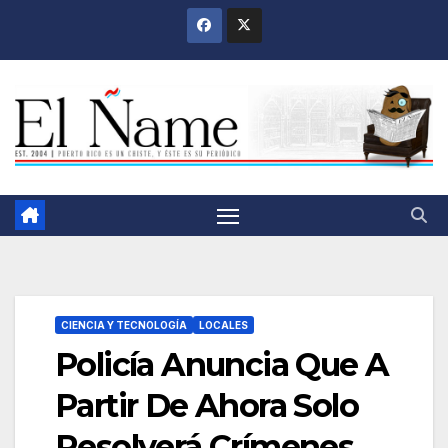
Saltar
al
contenido
CIENCIA Y TECNOLOGÍA
LOCALES
Policía Anuncia Que A
Partir De Ahora Solo
Resolverá Crímenes