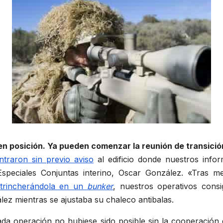
 en posición. Ya pueden comenzar la reunión de transici
ntraron sin previo aviso
al edificio donde nuestros infor
s Especiales Conjuntas interino, Oscar González. «Tras
 atrincherándola en un
bunker
, nuestros operativos consi
ález mientras se ajustaba su chaleco antibalas.
sgada operación no hubiese sido posible sin la cooperación