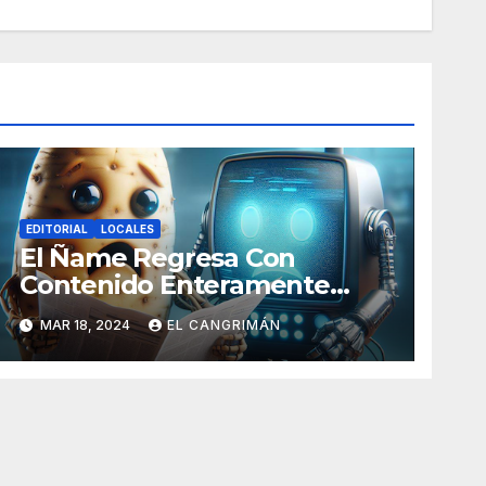
EDITORIAL
LOCALES
El Ñame Regresa Con
Contenido Enteramente
Generado Por Inteligencia
MAR 18, 2024
EL CANGRIMÁN
Artificial