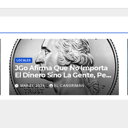
LOCALES
JGo Afirma Que No Importa
El Dinero Sino La Gente, Pero
Pregunta: «¿De Verdad No
MAR 27, 2024
EL CANGRIMÁN
Tendrán Una Pejetita?»