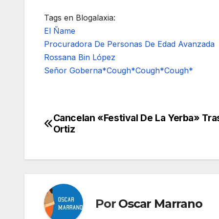
Tags en Blogalaxia:
El Ñame
Procuradora De Personas De Edad Avanzada
Rossana Bin López
Señor Goberna*Cough*Cough*Cough*
Cancelan «Festival De La Yerba» Tras
Navegación
Ortiz
de
entradas
Por
Oscar Marrano