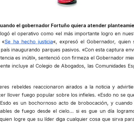
a cuando el gobernador Fortuño quiera atender planteami
alogó el operativo como «el más importante logro en nuest
 «
Se ha hecho justicia
«, expresó el Gobernador, quien 
el país inaugurando parques pasivos. «Con esta captura en
stencia es inútil», sentenció con firmeza el Gobernador mi
mente incluye al Colegio de Abogados, las Comunidades Es
res rebeldes reaccionaron airados a la noticia y advirti
 llover fuego popular sobre los infieles. «Esdo no se que
 «Esdo es un bochornoso acto de brobocación, y cuando l
ables de fuego desde el cielo… si es gue un día logramo
quien logre que su líder diga cualquier cosa que sirva par