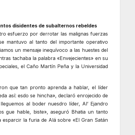
entos disidentes de subalternos rebeldes
ro esfuerzo por derrotar las malignas fuerzas
se mantuvo al tanto del importante operativo
viamos un mensaje inequívoco a las huestes del
entras tachaba la palabra «Envejecientes» en su
peciales, el Caño Martín Peña y la Universidad
eron que tan pronto aprenda a hablar, el líder
da así: esdo se hincha», declaró enrojecido de
leguemos al boder nuesdro líder, Al’ Ejandro
s gue hable, biste», aseguró Bhatia un tanto
a esparcir la furia de Alá sobre «El Gran Satán