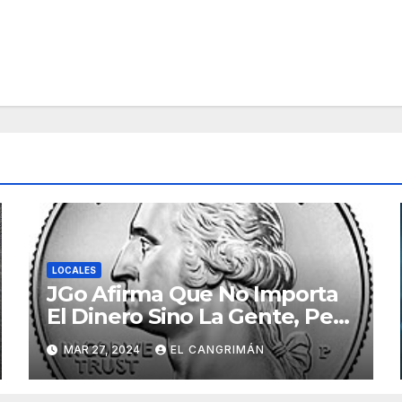
LOCALES
JGo Afirma Que No Importa
El Dinero Sino La Gente, Pero
Pregunta: «¿De Verdad No
MAR 27, 2024
EL CANGRIMÁN
Tendrán Una Pejetita?»