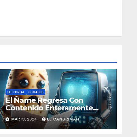
EDITORIAL
LOCALES
El Ñame Regresa Con
Contenido Enteramente
Generado Por Inteligencia
MAR 18, 2024
EL CANGRIMÁN
Artificial