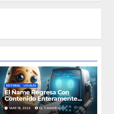
EDITORIAL
LOCALES
El Ñame Regresa Con
Contenido Enteramente
Generado Por Inteligencia
MAR 18, 2024
EL CANGRIMÁN
Artificial