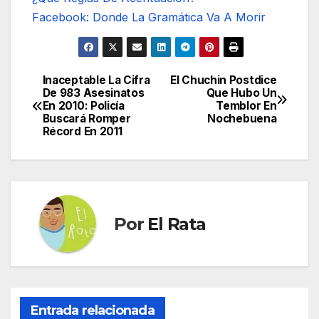
Facebook: Donde La Gramática Va A Morir
Inaceptable La Cifra
El Chuchin Postdice
Navegación
De 983 Asesinatos
Que Hubo Un
En 2010: Policía
Temblor En
de
Buscará Romper
Nochebuena
Récord En 2011
entradas
Por
El Rata
Entrada relacionada