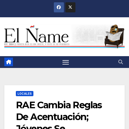
Saltar
al
contenido
LOCALES
RAE Cambia Reglas
De Acentuación;
Jóvenes Se