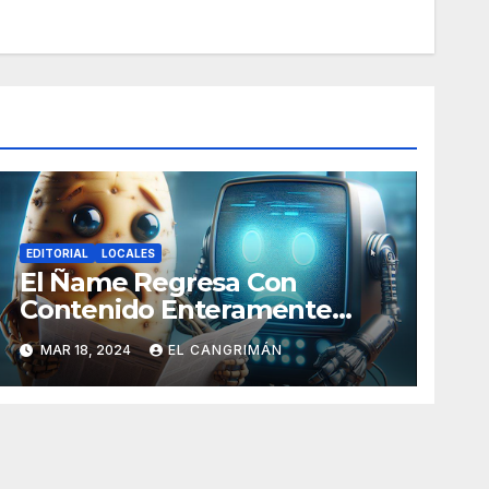
EDITORIAL
LOCALES
El Ñame Regresa Con
Contenido Enteramente
Generado Por Inteligencia
MAR 18, 2024
EL CANGRIMÁN
Artificial