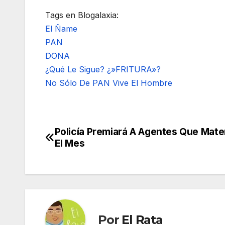
Tags en Blogalaxia:
El Ñame
PAN
DONA
¿Qué Le Sigue? ¿»FRITURA»?
No Sólo De PAN Vive El Hombre
Policía Premiará A Agentes Que Mate
Navegación
El Mes
de
entradas
Por
El Rata