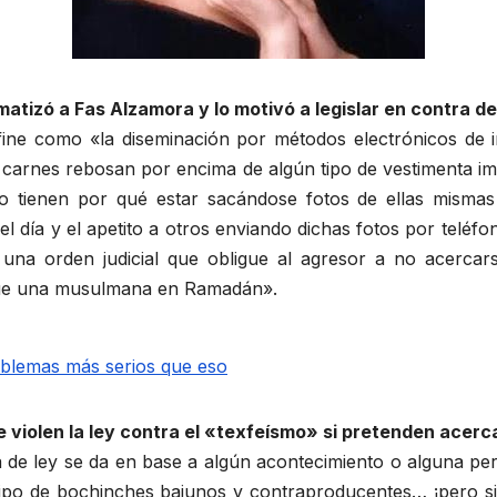
matizó a Fas Alzamora y lo motivó a legislar en contra de
fine como «la diseminación por métodos electrónicos de 
 carnes rebosan por encima de algún tipo de vestimenta i
tienen por qué estar sacándose fotos de ellas mismas 
l día y el apetito a otros enviando dichas fotos por teléf
 una orden judicial que obligue al agresor a no acerc
«que una musulmana en Ramadán».
e violen la ley contra el «texfeísmo» si pretenden acer
 de ley se da en base a algún acontecimiento o alguna per
ipo de bochinches bajunos y contraproducentes… ¡pero si l