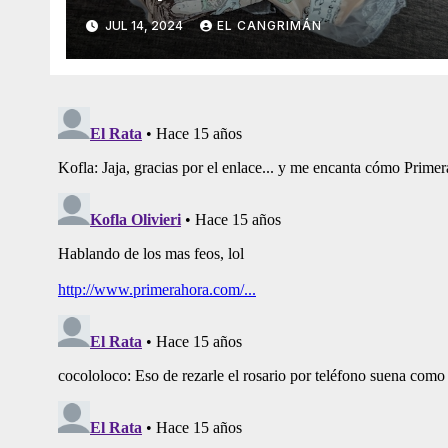
Trump Pa’ Que Use Las Hojas
JUL 14, 2024
EL CANGRIMÁN
De Curita