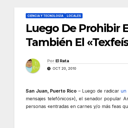
CIENCIA Y TECNOLOGÍA
LOCALES
Luego De Prohibir E
También El «Texfe
Por
El Rata
OCT 20, 2010
San Juan, Puerto Rico
– Luego de radicar
un 
mensajes telefónicos»), el senador popular 
personas «entradas en carnes y/o más feas que