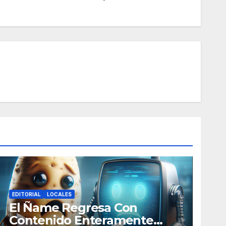
EDITORIAL
LOCALES
El Ñame Regresa Con
Contenido Enteramente