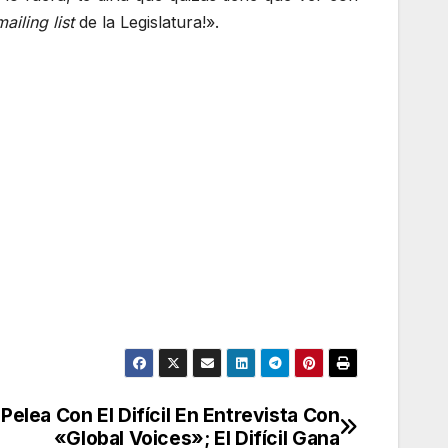
mailing list
de la Legislatura!».
Pelea Con El Difícil En Entrevista Con
«Global Voices»; El Difícil Gana