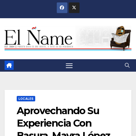
Saltar
al
contenido
LOCALES
Aprovechando Su
Experiencia Con
Basura, Mayra López