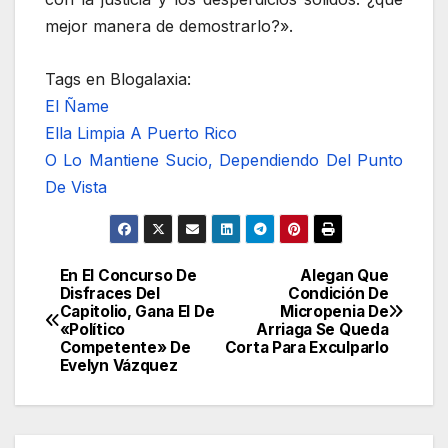
mejor manera de demostrarlo?».
Tags en Blogalaxia:
El Ñame
Ella Limpia A Puerto Rico
O Lo Mantiene Sucio, Dependiendo Del Punto
De Vista
En El Concurso De
Alegan Que
Navegación
Disfraces Del
Condición De
Capitolio, Gana El De
Micropenia De
de
«Político
Arriaga Se Queda
Competente» De
Corta Para Exculparlo
entradas
Evelyn Vázquez