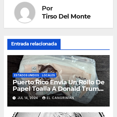
Por
Tirso Del Monte
Entrada relacionada
ESTADOS UNIDOS
LOCALES
Puerto Rico Envía Un Rollo De
Papel Toalla A Donald Trump
Pa’ Que Use Las Hojas De
JUL 14, 2024
EL CANGRIMÁN
Curita