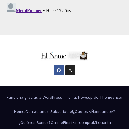
Funciona gracias a WordPress
|
Tema:
Newsup
de
Themeansar
Home
¡Contáctanos!
¡Subscríbete!
¿Qué es «Ñameando»?
¿Quiénes Somos?
Carrito
Finalizar compra
Mi cuenta