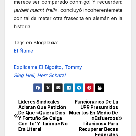
merece ser comparado conmigo! Y recuerden:
¡arbeit macht frei!
«, concluyó incoherentemete
con tal de meter otra frasecita en alemán en la
historia.
Tags en Blogalaxia:
El Ñame
Explícame El Bigotito, Tommy
Sieg Heil, Herr Schatz!
Líderes Sindicales
Funcionarios De La
Navegación
Aclaran Que Petición
UPR Presumidos
De Que «Quiera Dios
Muertos En Medio De
de
Y Fortuño Se Caiga
«Esfuerzos
Con To’ Y Tarima» No
Titánicos» Para
entradas
Era Literal
Recuperar Becas
Federales