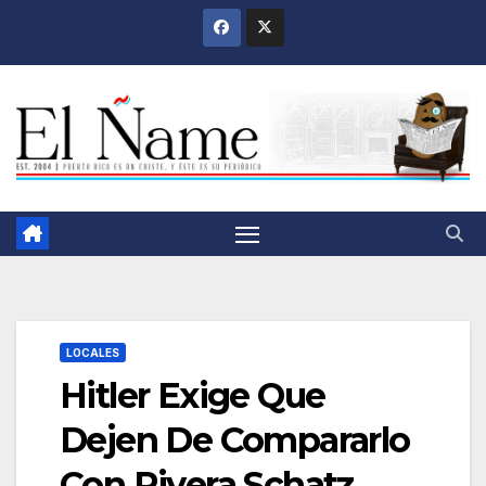
Saltar
al
contenido
LOCALES
Hitler Exige Que
Dejen De Compararlo
Con Rivera Schatz