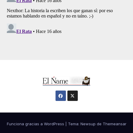
Funciona gracias a WordPress
|
Tema:
Newsup
de
Themeansar