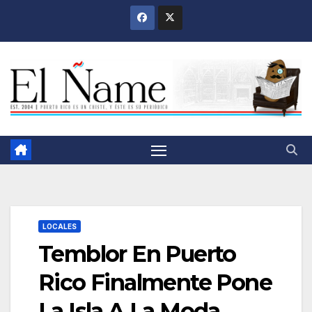
Saltar
al
contenido
LOCALES
Temblor En Puerto
Rico Finalmente Pone
La Isla A La Moda