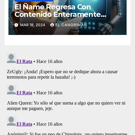
El Ñame Regresa Con
Contenido Enteramente
Generado Por Inteligencia
MAR 18, 2024
EL CANGRIMÁN
Artificial