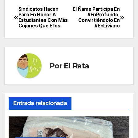
Sindicatos Hacen
El Ñame Participa En
Navegación
Paro En Honor A
#EnProfundo,
Estudiantes Con Más
Convirtiéndolo En
de
Cojones Que Ellos
#EnLiviano
entradas
Por
El Rata
Entrada relacionada