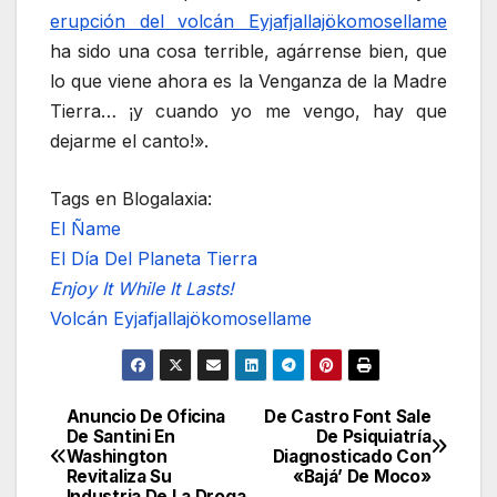
erupción del volcán Eyjafjallajökomosellame
ha sido una cosa terrible, agárrense bien, que
lo que viene ahora es la Venganza de la Madre
Tierra… ¡y cuando yo me vengo, hay que
dejarme el canto!».
Tags en Blogalaxia:
El Ñame
El Día Del Planeta Tierra
Enjoy It While It Lasts!
Volcán Eyjafjallajökomosellame
Anuncio De Oficina
De Castro Font Sale
Navegación
De Santini En
De Psiquiatría
Washington
Diagnosticado Con
de
Revitaliza Su
«Bajá’ De Moco»
Industria De La Droga