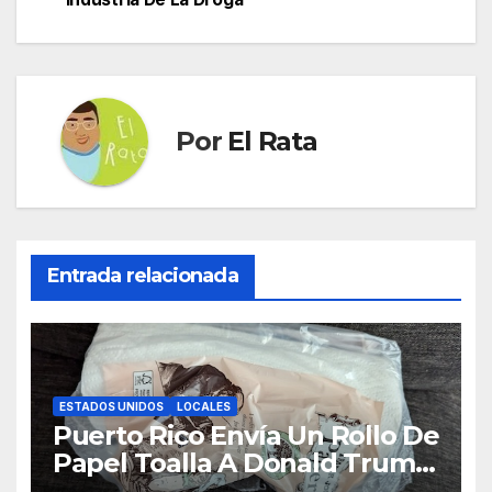
entradas
Por
El Rata
Entrada relacionada
ESTADOS UNIDOS
LOCALES
Puerto Rico Envía Un Rollo De
Papel Toalla A Donald Trump
Pa’ Que Use Las Hojas De