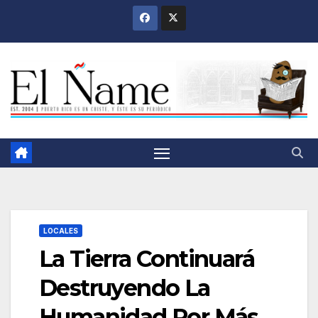
Saltar
al
contenido
LOCALES
La Tierra Continuará
Destruyendo La
Humanidad Por Más