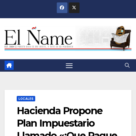
Saltar
al
contenido
LOCALES
Hacienda Propone
Plan Impuestario
Llamado «¡Que Pague