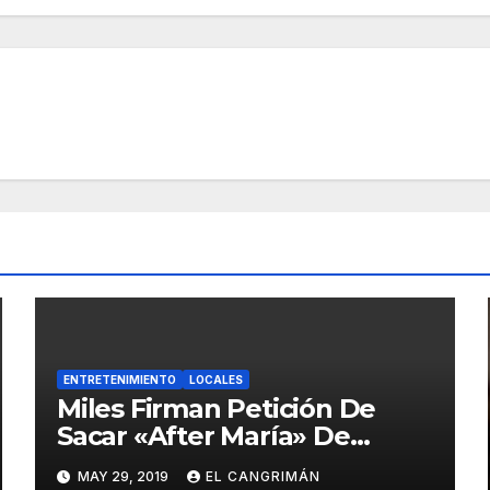
ENTRETENIMIENTO
LOCALES
Miles Firman Petición De
Sacar «After María» De
Netflix Porque El
MAY 29, 2019
EL CANGRIMÁN