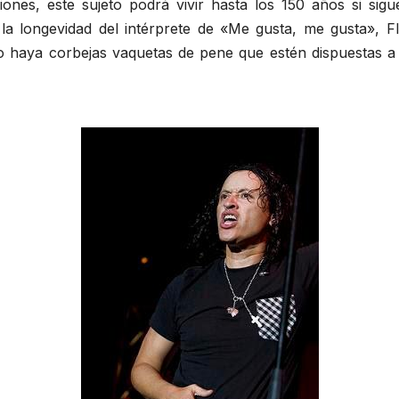
iones, este sujeto podrá vivir hasta los 150 años si si
la longevidad del intérprete de «Me gusta, me gusta», F
o haya corbejas vaquetas de pene que estén dispuestas a 