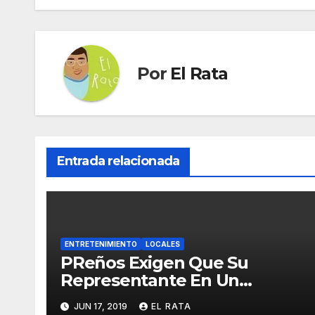
entradas
Por
El Rata
Entrada relacionada
ENTRETENIMIENTO
LOCALES
PReños Exigen Que Su
Representante En Un
Concurso Superficial E
JUN 17, 2019
EL RATA