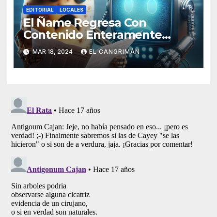
EDITORIAL
LOCALES
El Ñame Regresa Con
Contenido Enteramente
Generado Por Inteligencia
MAR 18, 2024
EL CANGRIMÁN
Artificial