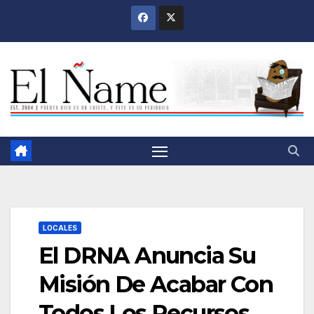
Saltar
al
contenido
LOCALES
El DRNA Anuncia Su
Misión De Acabar Con
Todos Los Recursos