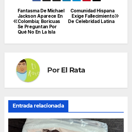
Fantasma De Michael
Comunidad Hispana
Navegación
Jackson Aparece En
Exige Fallecimiento
Colombia; Boricuas
De Celebridad Latina
de
Se Preguntan Por
Qué No En La Isla
entradas
Por
El Rata
Entrada relacionada