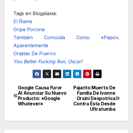
Tags en Blogalaxia:
El Ñame
Gripe Porcina
También Conocida Como «Papo»,
Aparentemente
Orejitas De Puerco
You Better Fucking Run, Oscar!
Google Causa Furor
Pajarito Muerto De
Navegación
Al Anunciar Su Nuevo
Familia De Ivonne
Producto: «Google
Orsini Despotrica
de
Whatever»
Contra Ésta Desde
Ultratumba
entradas