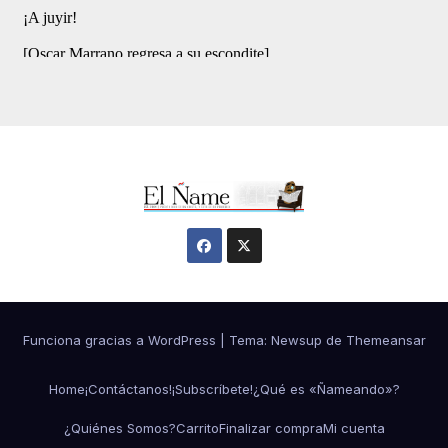
Funciona gracias a WordPress
|
Tema:
Newsup
de
Themeansar
Home
¡Contáctanos!
¡Subscríbete!
¿Qué es «Ñameando»?
¿Quiénes Somos?
Carrito
Finalizar compra
Mi cuenta