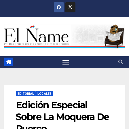
Saltar
al
contenido
EDITORIAL
LOCALES
Edición Especial
Sobre La Moquera De
Puerco