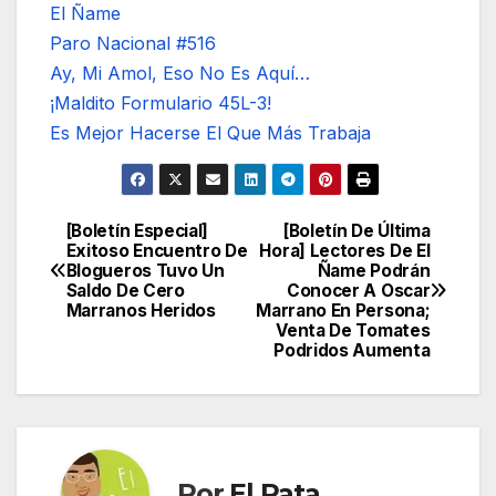
El Ñame
Paro Nacional #516
Ay, Mi Amol, Eso No Es Aquí…
¡Maldito Formulario 45L-3!
Es Mejor Hacerse El Que Más Trabaja
[Boletín Especial]
[Boletín De Última
Navegación
Exitoso Encuentro De
Hora] Lectores De El
Blogueros Tuvo Un
Ñame Podrán
de
Saldo De Cero
Conocer A Oscar
Marranos Heridos
Marrano En Persona;
entradas
Venta De Tomates
Podridos Aumenta
Por
El Rata