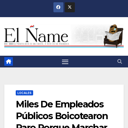
Saltar
al
contenido
LOCALES
Miles De Empleados
Públicos Boicotearon
Paro Porque Marchar