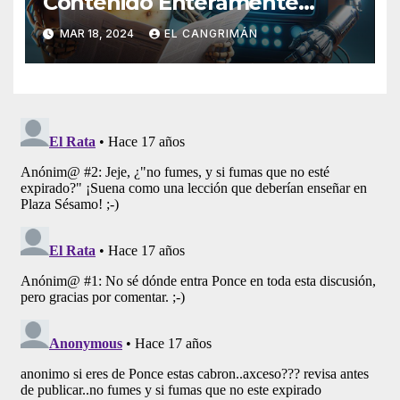
Contenido Enteramente
Generado Por Inteligencia
MAR 18, 2024
EL CANGRIMÁN
Artificial