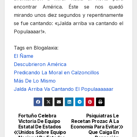
encontrar América. Éste se nos quedó
mirando unos diez segundos y repentinamente
se fue cantando: «¡Jalda arriba va cantando el
Populaaaar!».
Tags en Blogalaxia:
El Ñame
Descubrieron América
Predicando La Moral en Calzoncillos
Más De Lo Mismo
Jalda Arriba Va Cantando El Populaaaaaar
Fortuño Celebra
Psiquiatras Le
Navegación
Victoria De Equipo
Recetan Prozac A La
Estatal De Estados
Economía Para Evitar
de
Unidos Sobre Equipo
Que Caiga En