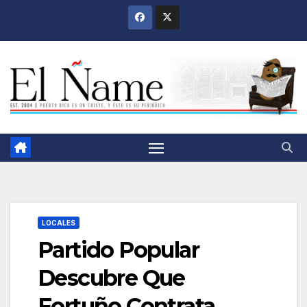
Saltar
al
contenido
LOCALES
Partido Popular
Descubre Que
Fortuño Contrata