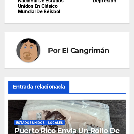
Nacional De Estados
Depresión
entradas
Unidos En Clásico
Mundial De Béisbol
Por
El Cangrimán
Entrada relacionada
ESTADOS UNIDOS
LOCALES
Puerto Rico Envía Un Rollo De