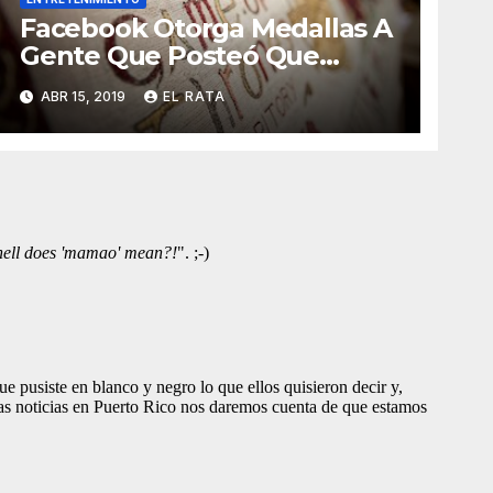
Facebook Otorga Medallas A
Gente Que Posteó Que
Nunca Ha Visto «Game Of
ABR 15, 2019
EL RATA
Thrones»