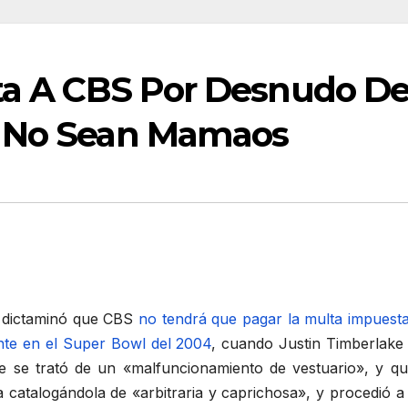
lta A CBS Por Desnudo De
e No Sean Mamaos
s dictaminó que CBS
no tendrá que pagar la multa impuest
nte en el Super Bowl del 2004
, cuando Justin Timberlake
 se trató de un «malfuncionamiento de vestuario», y q
lta catalogándola de «arbitraria y caprichosa», y procedió