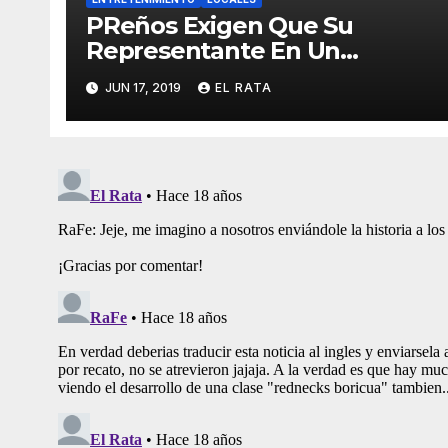
PReños Exigen Que Su
Representante En Un
Concurso Superficial E
JUN 17, 2019
EL RATA
Irrelevante Sea «Boricua De
Pura Cepa»