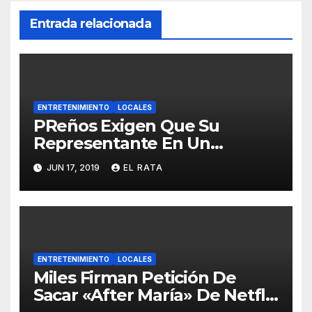
Entrada relacionada
ENTRETENIMIENTO
LOCALES
PReños Exigen Que Su
Representante En Un
Concurso Superficial E
JUN 17, 2019
EL RATA
Irrelevante Sea «Boricua De
Pura Cepa»
ENTRETENIMIENTO
LOCALES
Miles Firman Petición De
Sacar «After María» De Netflix