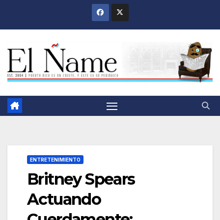
Saltar
al
contenido
ENTRETENIMIENTO
Britney Spears
Actuando
Cuerdamente;