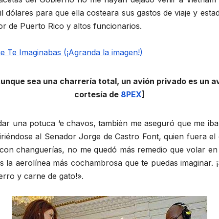
mil dólares para que ella costeara sus gastos de viaje y es
or de Puerto Rico y altos funcionarios.
nque sea una charrería total, un avión privado es un av
cortesía de
8PEX
]
ar una potuca ‘e chavos, también me aseguró que me iba
refiriéndose al Senador Jorge de Castro Font, quien fuera 
n con changuerías, no me quedó más remedio que volar e
es la aerolínea más cochambrosa que te puedas imaginar. ¡
erro y carne de gato!».