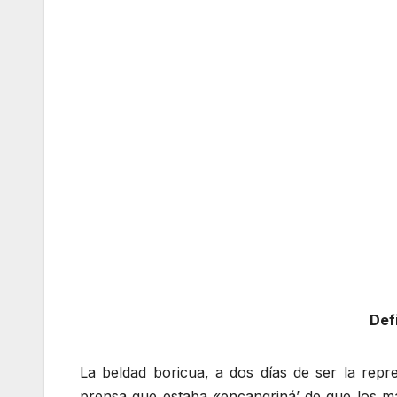
Def
La beldad boricua, a dos días de ser la rep
prensa que estaba «encangriná’ de que los m