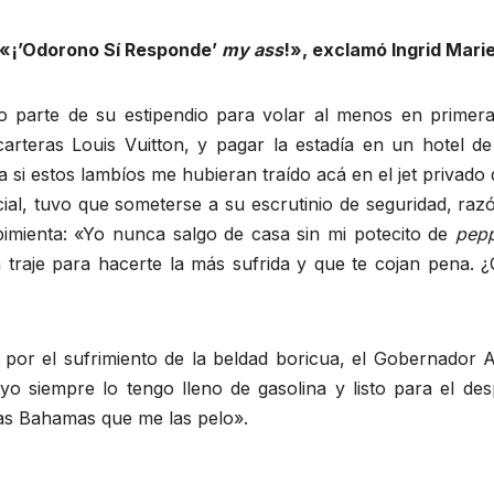
«¡’Odorono Sí Responde’
my ass
!», exclamó Ingrid Mari
 parte de su estipendio para volar al menos en primera 
arteras Louis Vuitton, y pagar la estadía en un hotel de
si estos lambíos me hubieran traído acá en el jet privado
ial, tuvo que someterse a su escrutinio de seguridad, razó
imienta: «Yo nunca salgo de casa sin mi potecito de
pepp
gún traje para hacerte la más sufrida y que te cojan pen
por el sufrimiento de la beldad boricua, el Gobernador A
 siempre lo tengo lleno de gasolina y listo para el desp
 Las Bahamas que me las pelo».