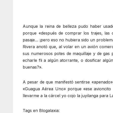
Aunque la reina de belleza pudo haber usado
porque «después de comprar los trajes, las c
pasaje… ¡pero eso no hubiera sido un problema 
Rivera anotó que, al volar en un avión comerc
sus numerosos potes de maquillaje y de gas p
echarle fli a algún atorrante, o dosificar al
buenas?».
A pesar de que manifestó sentirse «apenado» 
«Guagua Aérea Uno» porque «ese avioncito yo
llevarme a la cárcel yo cojo la juyilanga para
Tags en Blogalaxia: