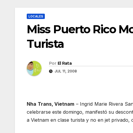
LOCALES
Miss Puerto Rico M
Turista
Por
El Rata
JUL 11, 2008
Nha Trans, Vietnam
– Ingrid Marie Rivera San
celebrarse este domingo, manifestó su descon
a Vietnam en clase turista y no en jet privado,