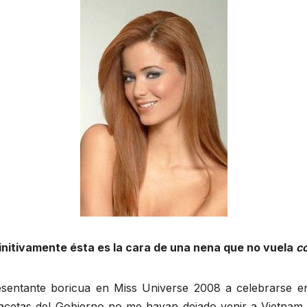
initivamente ésta es la cara de una nena que no vuela
c
resentante boricua en Miss Universe 2008 a celebrarse 
acetas del Gobierno no me hayan dejado venir a Vietnam 