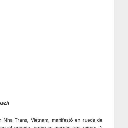
oach
en Nha Trans, Vietnam, manifestó en rueda de
en jet privado, como se merece una reina». A