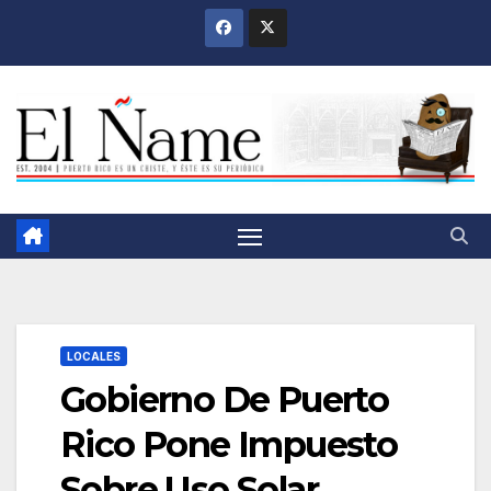
Saltar
al
contenido
LOCALES
Gobierno De Puerto
Rico Pone Impuesto
Sobre Uso Solar