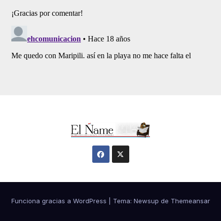
Funciona gracias a WordPress
|
Tema:
Newsup
de
Themeansar