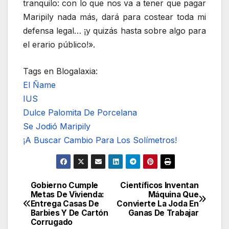
tranquilo: con lo que nos va a tener que pagar
Maripily nada más, dará para costear toda mi
defensa legal… ¡y quizás hasta sobre algo para
el erario público!».
Tags en Blogalaxia:
El Ñame
IUS
Dulce Palomita De Porcelana
Se Jodió Maripily
¡A Buscar Cambio Para Los Solímetros!
Gobierno Cumple
Científicos Inventan
Navegación
Metas De Vivienda:
Máquina Que
Entrega Casas De
Convierte La Joda En
de
Barbies Y De Cartón
Ganas De Trabajar
Corrugado