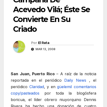
Acevedo Vilá; Éste Se
Convierte En Su
Criado
Por
El Rata
MAR 13, 2008
San Juan, Puerto Rico
– A raíz de la noticia
reportada en el periódico
Daily News
, el
periódico
Claridad
, y en
güelemil
comentarios
copy/pasteados
por toda la blogósfera
boricua, el líder obrero niuyorquino Dennis
Rivera ha hecho una donación de cuatro