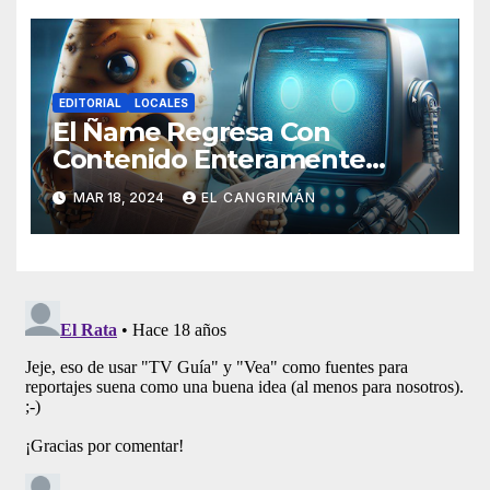
EDITORIAL
LOCALES
El Ñame Regresa Con
Contenido Enteramente
Generado Por Inteligencia
MAR 18, 2024
EL CANGRIMÁN
Artificial