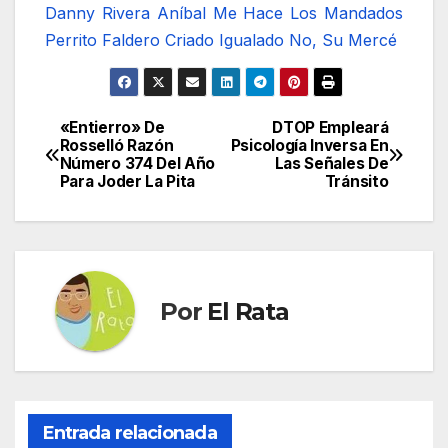
Danny Rivera
Aníbal Me Hace Los Mandados
Perrito Faldero
Criado Igualado
No, Su Mercé
«Entierro» De
DTOP Empleará
Navegación
Rosselló Razón
Psicología Inversa En
Número 374 Del Año
Las Señales De
de
Para Joder La Pita
Tránsito
entradas
Por
El Rata
Entrada relacionada