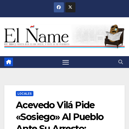
Saltar
al
contenido
LOCALES
Acevedo Vilá Pide
«Sosiego» Al Pueblo
Ante Su Arresto;