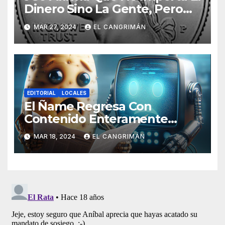
Dinero Sino La Gente, Pero
Pregunta: «¿De Verdad No
MAR 27, 2024
EL CANGRIMÁN
Tendrán Una Pejetita?»
EDITORIAL
LOCALES
El Ñame Regresa Con
Contenido Enteramente
Generado Por Inteligencia
MAR 18, 2024
EL CANGRIMÁN
Artificial