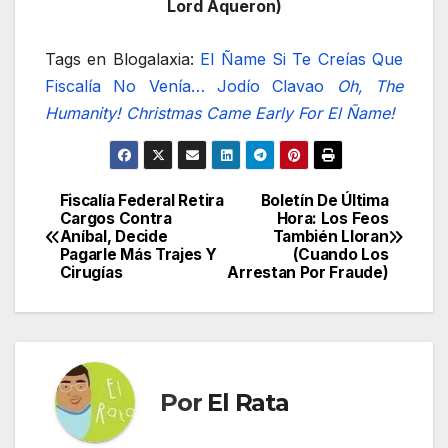
Lord Aqueron)
Tags en Blogalaxia:
El Ñame
Si Te Creías Que
Fiscalía No Venía…
Jodío
Clavao
Oh, The
Humanity!
Christmas Came Early For El Ñame!
Fiscalía Federal Retira
Boletín De Última
Navegación
Cargos Contra
Hora: Los Feos
Aníbal, Decide
También Lloran
de
Pagarle Más Trajes Y
(Cuando Los
Cirugías
Arrestan Por Fraude)
entradas
Por
El Rata