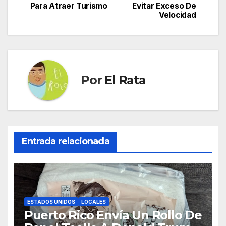
de
Para Atraer Turismo
Evitar Exceso De
Velocidad
entradas
Por
El Rata
Entrada relacionada
ESTADOS UNIDOS
LOCALES
Puerto Rico Envía Un Rollo De