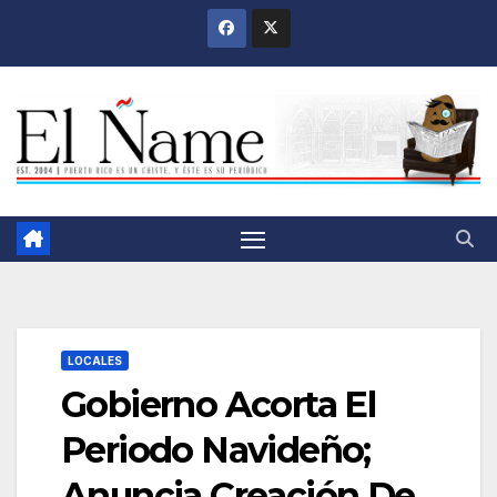
Saltar
al
contenido
LOCALES
Gobierno Acorta El
Periodo Navideño;
Anuncia Creación De